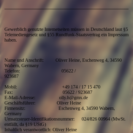
Gewerblich genutzte Internetseiten müssen in Deutschland laut §5
Telemediengesetz und §55 Rundfunk-Staatsvertrag ein Impressum
haben.
Name und Anschrift: Oliver Heine, Eschenweg 4, 34590
Wabern, Germany
Telefon: 05622 /
923687
Mobil: +49 174 / 17 15 470
Fax: 05622 / 923687
E-Mail-Adresse: olly.h@gmx.de
Geschäftsführer: Oliver Heine
Firmensitz: Eschenweg 4, 34590 Wabern,
Germany
Umsatzsteuer-Identifikationsnummer: 024/826 00964 (MwSt.
entfällt, da §19 UStG)
Inhaltlich verantwortlich: Oliver Heine