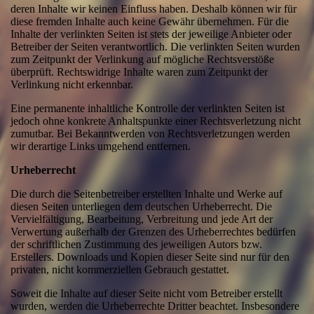
deren Inhalte wir keinen Einfluss haben. Deshalb können wir für
diese fremden Inhalte auch keine Gewähr übernehmen. Für die
Inhalte der verlinkten Seiten ist stets der jeweilige Anbieter oder
Betreiber der Seiten verantwortlich. Die verlinkten Seiten wurden
zum Zeitpunkt der Verlinkung auf mögliche Rechtsverstöße
überprüft. Rechtswidrige Inhalte waren zum Zeitpunkt der
Verlinkung nicht erkennbar.
Eine permanente inhaltliche Kontrolle der verlinkten Seiten ist
jedoch ohne konkrete Anhaltspunkte einer Rechtsverletzung nicht
zumutbar. Bei Bekanntwerden von Rechtsverletzungen werden
wir derartige Links umgehend entfernen.
Urheberrecht
Die durch die Seitenbetreiber erstellten Inhalte und Werke auf
diesen Seiten unterliegen dem deutschen Urheberrecht. Die
Vervielfältigung, Bearbeitung, Verbreitung und jede Art der
Verwertung außerhalb der Grenzen des Urheberrechtes bedürfen
der schriftlichen Zustimmung des jeweiligen Autors bzw.
Erstellers. Downloads und Kopien dieser Seite sind nur für den
privaten, nicht kommerziellen Gebrauch gestattet.
Soweit die Inhalte auf dieser Seite nicht vom Betreiber erstellt
wurden, werden die Urheberrechte Dritter beachtet. Insbesondere