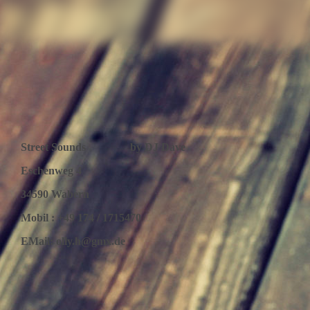
Street Sounds by DJ Dave
Eschenweg 4
34590 Wabern
Mobil : +49 174 / 1715470
EMail: olly.h@gmx.de