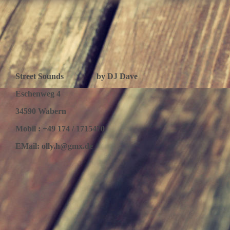
Street Sounds by DJ Dave
Eschenweg 4
34590 Wabern
Mobil : +49 174 / 1715470
EMail: olly.h@gmx.de