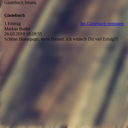
Gästebuch freuen.
Gästebuch
1 Eintrag
Ins Gästebuch eintragen
Markus Buder
26.03.2019
18:18:55
Schöne Homepage, mein Freund. Ich wünsch Dir viel Erfolg!!!